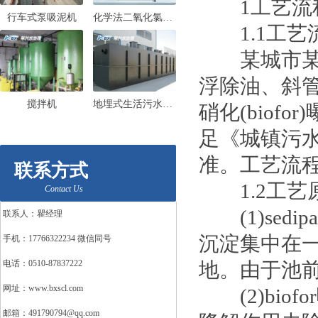
1工艺流
行车式泵吸泥机
化学法二氧化氯发生器
1.1工艺
某城市某污
浮除油、斜管沉
搅拌机
地埋式生活污水处理设备
硝化(biof
足《城镇污水处
准。工艺流程
联系方式
1.2工艺
Contact Us
(1)sedi
联系人：瞿经理
沉淀集中在一
手机：17766322234 微信同号
电话：0510-87837222
地。由于池前
网址：www.bxscl.com
(2)bio
邮箱：491790794@qq.com