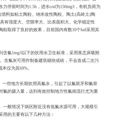
时间为1.5h，进水cod为150mg/l，有机负荷为
型的陶粒填料如粘土陶粒、纳米改性陶粒、陶土(高岭土)陶
，具有强度大、空隙率大、比表面积大、化学稳定性
粒取得了良好的效果，目前国内有数10个baf采用其
氟1mg/l以下的饮用水卫生标准，采用浆态床吸附
排放标准。含氟灰可用作制备建筑砌块或砖，不会造成二次污
本仅为其69%。
右。一些地方长期饮用高氟水，引起了以氟斑牙和氟骨
对氟的摄入量，达到有效控制地方性氟病流行尤为重
一般情况下病区附近没有低氟水源可用，大规模引
采用的主要有以下几种方法：