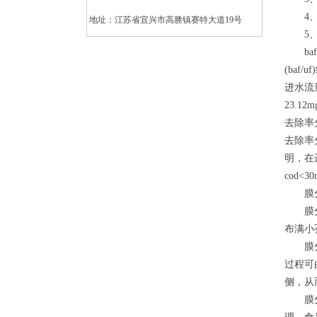
4、
地址：江苏省宜兴市高塍镇赛特大道19号
5、
baf
(ba
进水流量
23.12
去除率分
去除率分
明，在进
cod<
膜分
膜分离
布满小
膜分离
过程可
侧，从
膜分离