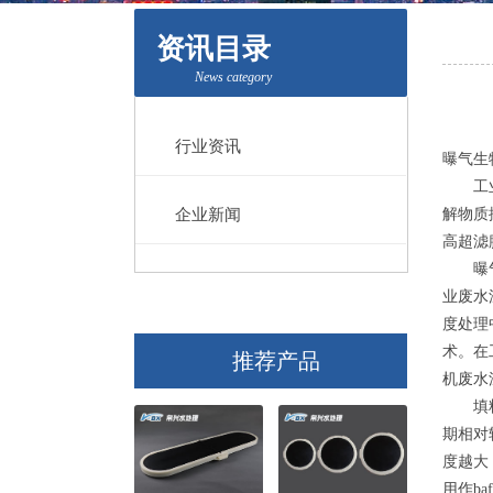
资讯目录
News category
行业资讯
曝气生
工业废
企业新闻
解物质
高超滤
曝气生
业废水
度处理
术。在
推荐产品
机废水
填料粒
期相对
度越大，则
用作b