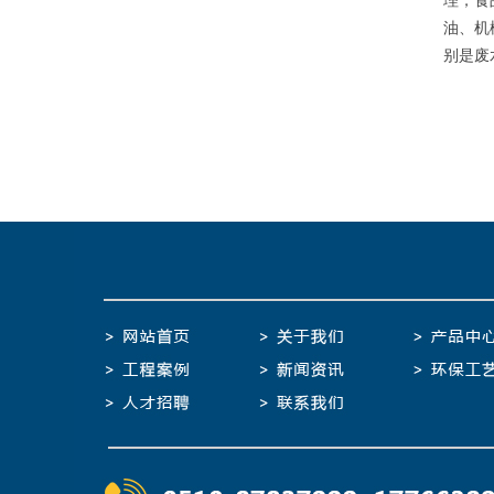
理，食
油、机
别是废