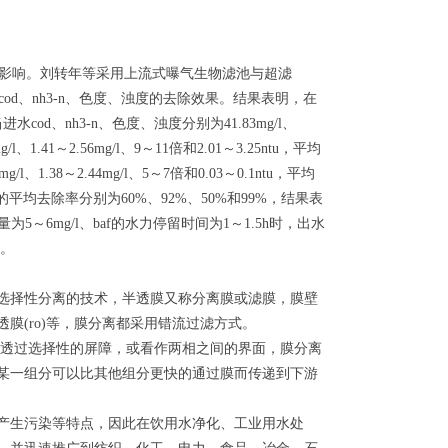
明显影响。刘转年等采用上流式曝气生物滤池与超滤
cod、nh3-n、色度、浊度的去除效果。结果表明，在
进水cod、nh3-n、色度、浊度分别为41.83mg/l、
/l、1.41～2.56mg/l、9～11倍和2.01～3.25ntu，平均
、1.38～2.44mg/l、5～7倍和0.03～0.1ntu，平均
浊度的平均去除率分别为60%、92%、50%和99%，结果表
量为5～6mg/l、baf的水力停留时间为1～1.5h时，出水
求。
择性分离的技术，半透膜又称分离膜或滤膜，膜壁
渗透膜(ro)等，膜分离都采用错流过滤方式。
透过选择性的屏障，或看作两相之间的界面，膜分离
中某一组分可以比其他组分更快的通过膜而传递到下游
生污染等特点，因此在饮用水净化、工业用水处