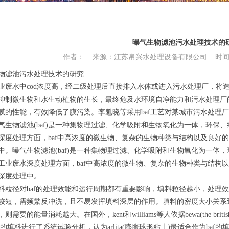
曝气生物滤池污水处理技术的
作者： 来源：江苏帛兴水处理设备有限公司 时间：201
物滤池污水处理技术的研究
水中cod浓度高，经二级处理后直接排入水体或进入污水处理厂，将造
抑制微生物和水生动植物的生长，最终危及水环境自净能力和污水处理厂的
膜的性能，有效降低了膜污染。李魁晓等采用baf工艺对某城市污水处理
物滤池(baf)是一种集物理过滤、化学吸附和生物氧化为一体，环保
深度处理方面，baf中高浓度的微生物、复杂的生物种类与结构以及良好
中。曝气生物滤池(baf)是一种集物理过滤、化学吸附和生物氧化为一体
工业废水深度处理方面，baf中高浓度的微生物、复杂的生物种类与结构
深度处理中。
径对baf的处理效能和运行周期都有重要影响，填料粒径越小，处理效
较短，需频繁反冲洗，且不易发挥填料深层的作用。填料的密度大小关系
需要的能量消耗越大。在国外，kent和williams等人依据bewa(the british effl
af的填料进行了系统试验分析，认为arlita(膨胀球形粘土)最适合作为ba