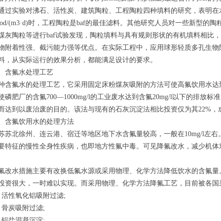
通过实验对沸石、活性炭、建筑陶粒、工程陶粒四种填料的研究，表明在水力停留
4kgcod/(m3·d)时，工程陶粒是baf的最佳滤料。其他研究人员对一些新
煤灰陶粒等进行baf试验发现，陶粒填料与具有规则形状的有机填料相比
物附着性强、截污能力强等优点。在实际工程中，应用球形轻质多孔生物陶
料，从实际运行的效果分析，都能满足设计的要求。
含氟水处理工艺
氟水的处理工艺，它采用固定床粉煤灰吸附的方法可使高氟饮用水达到含
使磷肥厂的含氟700—1000mg/l的工业废水达到含氟20mg/l以下的
而达到以废治废的目的。该法与现有的石灰沉淀法相比投资仅为其22%，成
含氟饮用水的处理方法
北徐州、连云港、宿迁等地区地下水含氟量较高，一般在10mg/l左
要特征的慢性全身性疾病，也即地方性氟中毒。可见降氟改水，减少机体
水措施主要有改换低氟水源或采用物理、化学方法降低饮水的含氟量。
投资很大，一时难以实现。而采用物理、化学方法降氟工艺，目前被各国
性氧化铝吸附过滤;
炭吸附过滤;
盐混凝沉淀;