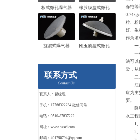
春艳等
板式微孔曝气器
橡胶膜盘式微孔曝气器
0.7
粒、粉
好、生
作为填
旋混式曝气器
刚玉质盘式微孔曝气器
一、
一种含
法可以
染，从
联系方式
二、
Contact Us
江苏苏
症为主
联系人：瞿经理
要。
手机：17766322234 微信同号
降氟改
电话：0510-87837222
水工程
1、活
网址：www.bxscl.com
2、骨
邮箱：491790794@qq.com
3、铝