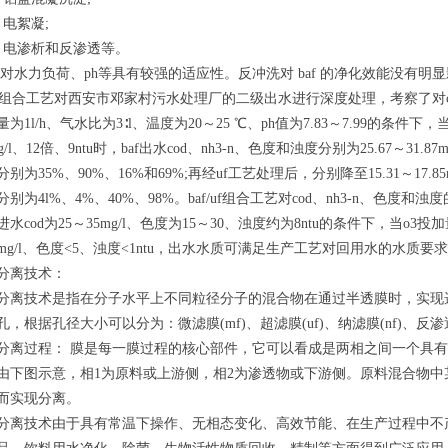
电絮凝;
电渗析和反渗透等。
对水力负荷、ph等具有较强的适应性。反冲洗对 baf 的净化效能没有
f/uf)组合工艺对西安市邓家村污水处理厂的二级出水进行深度处理，考察了对
为1l/h、气水比为3∶l、温度为20～25 ℃、ph值为7.83～7.99的条件下，当
mg/l、12倍、9ntu时，baf出水cod、nh3-n、色度和浊度分别为25.67～31.87mg
别为35%、90%、16%和69%;再经uf工艺处理后，分别降至15.31～17.85mg/l
别为4l%、4%、40%、98%。baf/uf组合工艺对cod、nh3-n、色度和
水cod为25～35mg/l、色度为15～30、浊度约为8ntu的条件下，当o3投加
30mg/l、色度<5、浊度<1ntu，出水水质可满足生产工艺对回用水的水质要
离技术：
技术是指在分子水平上不同粒径分子的混合物在通过半透膜时，实现选
孔，根据孔径大小可以分为：微滤膜(mf)、超滤膜(uf)、纳滤膜(nf)、反
过程： 膜是每一膜过程的核心部件，它可以看成是两相之间一个具有
由下图示意，相1为原料或上游侧，相2为渗透物或下游侧。原料混合物
而实现分离。
技术由于具有常温下操作、无相态变化、高效节能、在生产过程中不产